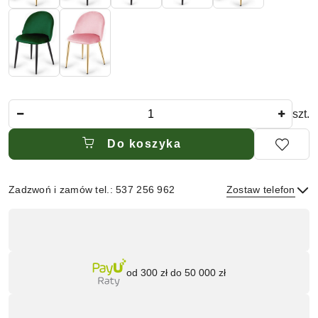
Ilość
szt.
Do koszyka
Zadzwoń i zamów tel.: 537 256 962
Zostaw telefon
Dostępność
,
płatność
Wyślij
i
od 300 zł do 50 000 zł
dostawa