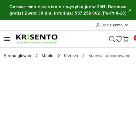
Przejdź do treści głównej
Przejdź do wyszukiwarki
Przejdź do moje konto
Przejdź do menu głównego
Przejdź do opisu produktu
Przejdź do stopki
Gotowe meble na stanie z wysyłką już w 24H! Dostawa
gratis! Zwrot 30 dni. Infolinia: 537 256 962 (Pn-Pt 8-18)
Moje konto
Strona główna
Meble
Krzesła
Krzesła Tapicerowane