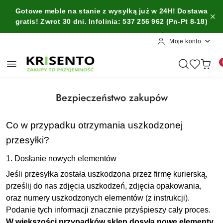
Przejdź do treści głównej
Przejdź do wyszukiwarki
Przejdź do moje konto
Przejdź do menu głównego
Przejdź do stopki
Gotowe meble na stanie z wysyłką już w 24H! Dostawa
gratis! Zwrot 30 dni. Infolinia: 537 256 962 (Pn-Pt 8-18)
Moje konto
Bezpieczeństwo zakupów
Co w przypadku otrzymania uszkodzonej
przesyłki?
1. Dosłanie nowych elementów
Jeśli przesyłka została uszkodzona przez firmę kurierską,
prześlij do nas zdjęcia uszkodzeń, zdjęcia opakowania,
oraz numery uszkodzonych elementów (z instrukcji).
Podanie tych informacji znacznie przyśpieszy cały proces.
W większości przypadków sklep dosyła nowe elementy,