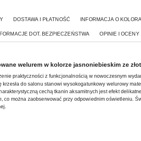
Y
DOSTAWA I PŁATNOŚĆ
INFORMACJA O KOLOR
NFORMACJE DOT. BEZPIECZEŃSTWA
OPINIE I OCENY 
wane welurem w kolorze jasnoniebieskim ze zło
zenie praktyczności z funkcjonalnością w nowoczesnym wyda
ę krzesła do salonu stanowi wysokogatunkowy welurowy materiał
arakterystyczną cechą tkanin aksamitnych jest efekt delikatn
nie, co można zaobserwować przy odpowiednim oświetleniu.
Św
ej.