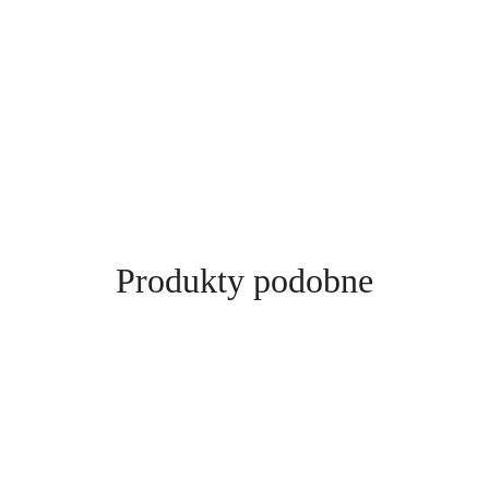
Produkty
Produkty podobne
o
statusie: