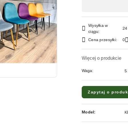
płatność
i
dostawa
Wysyłka w
24
ciągu:
Cena przesyłki:
0
Więcej o produkcie
Waga:
5
Zapytaj o produk
Model:
K