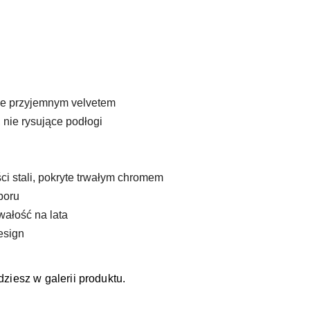
ne przyjemnym velvetem
 nie rysujące podłogi
i stali, pokryte trwałym chromem
boru
wałość na lata
esign
dziesz w galerii produktu.