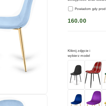
Powiadom gdy produ
cena:
160.00
Wariant
Kliknij zdjęcie i
wybierz model