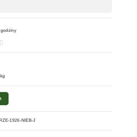
 godziny
 kg
t
RZE-1926-NIEB-J