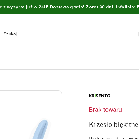
z wysyłką już w 24H! Dostawa gratis! Zwrot 30 dni. Infolinia: 
NAZWA
PRODUCENTA:
KRISENTO
Brak towaru
Krzesło błękit
Dostępność:
Brak towa