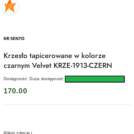
NAZWA
PRODUCENTA:
KRISENTO
Krzesło tapicerowane w kolorze
czarnym Velvet KRZE-1913-CZERN
Dostępność:
Duża dostępność
cena:
170.00
Wariant
Kliknij zdjęcie i