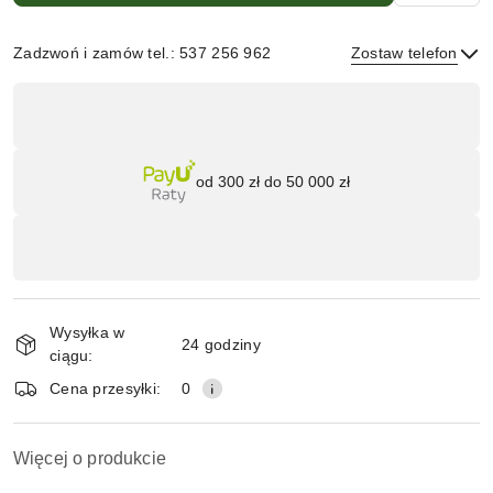
Zadzwoń i zamów tel.: 537 256 962
Zostaw telefon
Dostępność
,
płatność
Wyślij
i
od 300 zł do 50 000 zł
dostawa
Wysyłka w
24 godziny
ciągu:
Cena przesyłki:
0
Więcej o produkcie