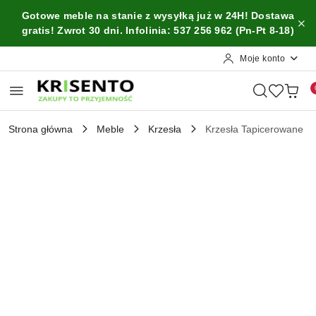
Przejdź do treści głównej
Przejdź do wyszukiwarki
Przejdź do moje konto
Przejdź do menu głównego
Przejdź do opisu produktu
Przejdź do stopki
Gotowe meble na stanie z wysyłką już w 24H! Dostawa
gratis! Zwrot 30 dni. Infolinia: 537 256 962 (Pn-Pt 8-18)
Moje konto
Strona główna
Meble
Krzesła
Krzesła Tapicerowane