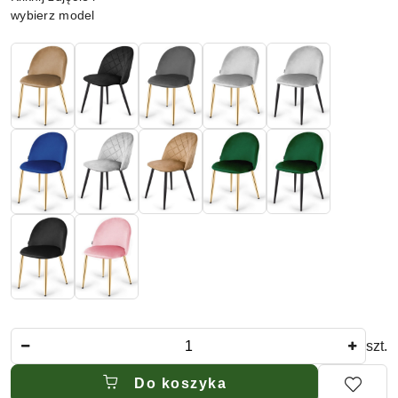
wybierz model
Ilość
szt.
Do koszyka