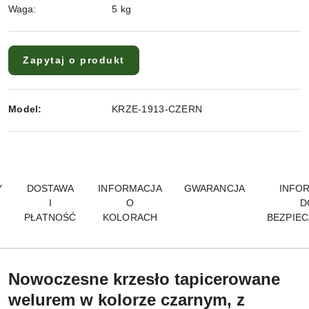
Waga:
5 kg
Zapytaj o produkt
Model:
KRZE-1913-CZERN
Y
DOSTAWA
INFORMACJA
GWARANCJA
INFO
I
O
D
PŁATNOŚĆ
KOLORACH
BEZPIE
Nowoczesne krzesło tapicerowane
welurem w kolorze czarnym, z