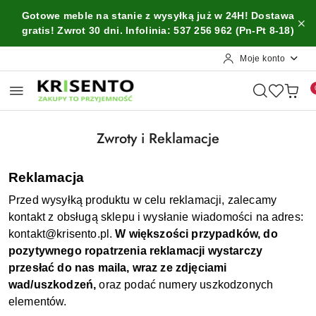
Przejdź do treści głównej
Przejdź do wyszukiwarki
Przejdź do moje konto
Przejdź do menu głównego
Przejdź do stopki
Gotowe meble na stanie z wysyłką już w 24H! Dostawa
gratis! Zwrot 30 dni. Infolinia: 537 256 962 (Pn-Pt 8-18)
Moje konto
Zwroty i Reklamacje
Reklamacja
Przed wysyłką produktu w celu reklamacji, zalecamy
kontakt z obsługą sklepu i wysłanie wiadomości na adres:
kontakt@krisento.pl.
W większości przypadków, do
pozytywnego ropatrzenia reklamacji wystarczy
przesłać do nas maila, wraz ze zdjęciami
wad/uszkodzeń,
oraz podać numery uszkodzonych
elementów.