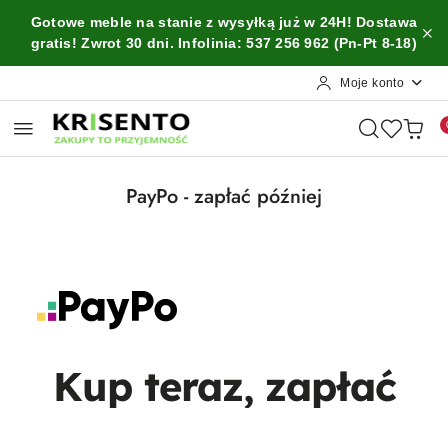
Przejdź do treści głównej
Przejdź do wyszukiwarki
Przejdź do moje konto
Przejdź do menu głównego
Przejdź do stopki
Gotowe meble na stanie z wysyłką już w 24H! Dostawa
gratis! Zwrot 30 dni. Infolinia: 537 256 962 (Pn-Pt 8-18)
Moje konto
PayPo - zapłać później