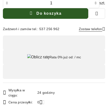
Ilość
szt.
Do koszyka
Zadzwoń i zamów tel.: 537 256 962
Zostaw telefon
Dostępność
,
Wyślij
płatność
Rata 0% już od:
/ mc
i
dostawa
Wysyłka w
24 godziny
ciągu:
Cena przesyłki:
0