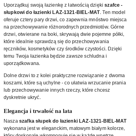
Uporządkuj swoją łazienkę z łatwością dzięki
szafce -
słupkowi do łazienki LAZ-1321-BIEL-MAT
. Ten model
oferuje cztery pary drzwi, co zapewnia mnóstwo miejsca
na przechowywanie różnorodnych przedmiotów. Górne
drzwi, otwierane na boki, skrywają dwie pojemne półki,
które idealnie sprawdzą się do przechowywania
ręczników, kosmetyków czy środków czystości. Dzięki
temu Twoja łazienka będzie zawsze schludna i
uporządkowana.
Dolne drzwi to z kolei praktyczne rozwiązanie z dwoma
koszami, które są uchylne - co ułatwia wrzucanie prania
lub przechowywanie innych rzeczy, które chcesz
dyskretnie ukryć.
Elegancja i trwałość na lata
Nasza
szafka słupek do łazienki LAZ-1321-BIEL-MAT
wykonana jest w eleganckim, matowym białym kolorze,
który doskonale wkomponuje się w każde wnętrze.