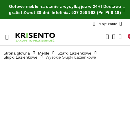
Przejdź do treści głównej
Przejdź do wyszukiwarki
Przejdź do moje konto
Przejdź do menu głównego
Przejdź do opisu produktu
Przejdź do stopki
Gotowe meble na stanie z wysyłką już w 24H! Dostawa
gratis! Zwrot 30 dni. Infolinia: 537 256 962 (Pn-Pt 8-18)
Moje konto
Strona główna
Meble
Szafki Łazienkowe
Słupki Łazienkowe
Wysokie Słupki Łazienkowe