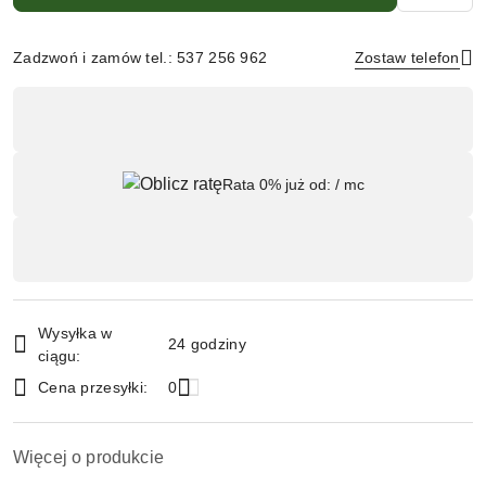
Zadzwoń i zamów tel.: 537 256 962
Zostaw telefon
Dostępność
,
Wyślij
płatność
Rata 0% już od:
/ mc
i
dostawa
Wysyłka w
24 godziny
ciągu:
Cena przesyłki:
0
Więcej o produkcie