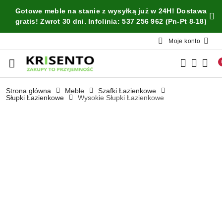
Przejdź do treści głównej
Przejdź do wyszukiwarki
Przejdź do moje konto
Przejdź do menu głównego
Przejdź do opisu produktu
Przejdź do stopki
Gotowe meble na stanie z wysyłką już w 24H! Dostawa
gratis! Zwrot 30 dni. Infolinia: 537 256 962 (Pn-Pt 8-18)
Moje konto
Strona główna
Meble
Szafki Łazienkowe
Słupki Łazienkowe
Wysokie Słupki Łazienkowe