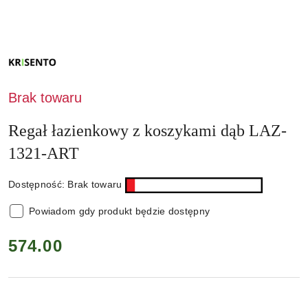
NAZWA
PRODUCENTA:
KRISENTO
Brak towaru
Regał łazienkowy z koszykami dąb LAZ-
1321-ART
Dostępność:
Brak towaru
Powiadom gdy produkt będzie dostępny
cena:
574.00