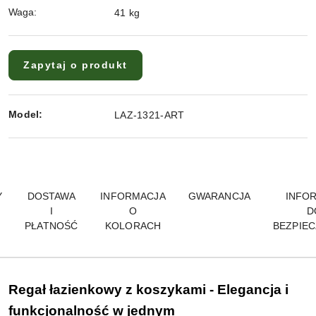
Waga:
41 kg
Zapytaj o produkt
Model:
LAZ-1321-ART
Y
DOSTAWA
INFORMACJA
GWARANCJA
INFO
I
O
D
PŁATNOŚĆ
KOLORACH
BEZPIE
Regał łazienkowy z koszykami - Elegancja i
funkcjonalność w jednym