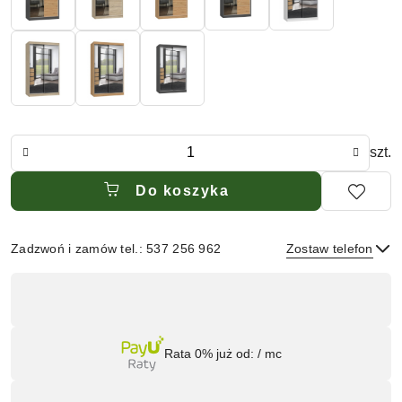
Ilość
szt.
Do koszyka
Zadzwoń i zamów tel.: 537 256 962
Zostaw telefon
Dostępność
,
Wyślij
płatność
Rata 0% już od:
/ mc
i
dostawa