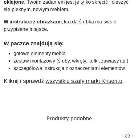
oklejone
. Twoim zadaniem jest je tylko skręcić i cieszyć
się pięknym, nowym meblem.
W instrukcji z obrazkami
, każda śrubka ma swoje
przypisane miejsce.
W paczce znajdują się:
gotowe elementy mebla
zestaw montażowy (śruby, wkręty, kołki, zawiasy itp.)
szczegółowa instrukcja z oznaczeniami elementów
Kliknij i sprawdź
wszystkie szafy marki Krisento
.
Produkty
Produkty podobne
Pomiń karuzelę produktów
o
statusie: