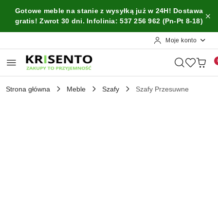
Przejdź do treści głównej
Przejdź do wyszukiwarki
Przejdź do moje konto
Przejdź do menu głównego
Przejdź do opisu produktu
Przejdź do stopki
Gotowe meble na stanie z wysyłką już w 24H! Dostawa
gratis! Zwrot 30 dni. Infolinia: 537 256 962 (Pn-Pt 8-18)
Moje konto
Strona główna
Meble
Szafy
Szafy Przesuwne