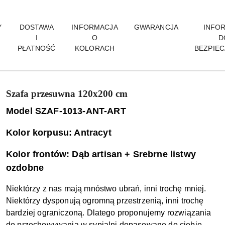
Y
DOSTAWA
INFORMACJA
GWARANCJA
INFO
I
O
D
PŁATNOŚĆ
KOLORACH
BEZPIE
Szafa przesuwna 120x200 cm
Model SZAF-1013-ANT-ART
Kolor korpusu: Antracyt
Kolor frontów: Dąb artisan + Srebrne listwy
ozdobne
Niektórzy z nas mają mnóstwo ubrań, inni trochę mniej.
Niektórzy dysponują ogromną przestrzenią, inni trochę
bardziej ograniczoną. Dlatego proponujemy rozwiązania
do przechowywania w sypialni dopasowane do ciebie,