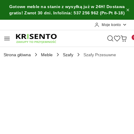
Przejdź do treści głównej
Przejdź do wyszukiwarki
Przejdź do moje konto
Przejdź do menu głównego
Przejdź do opisu produktu
Przejdź do stopki
Gotowe meble na stanie z wysyłką już w 24H! Dostawa
gratis! Zwrot 30 dni. Infolinia: 537 256 962 (Pn-Pt 8-18)
Moje konto
Strona główna
Meble
Szafy
Szafy Przesuwne