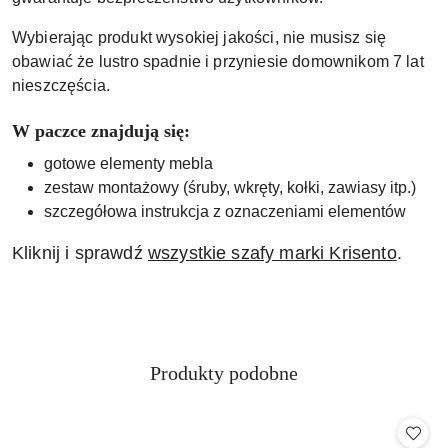
Wybierając produkt wysokiej jakości, nie musisz się
obawiać że lustro spadnie i przyniesie domownikom 7 lat
nieszczęścia.
W paczce znajdują się:
gotowe elementy mebla
zestaw montażowy (śruby, wkręty, kołki, zawiasy itp.)
szczegółowa instrukcja z oznaczeniami elementów
Kliknij i sprawdź
wszystkie szafy marki Krisento
.
Produkty
Produkty podobne
Pomiń karuzelę produktów
o
statusie: