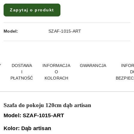
Zapytaj o produkt
Model:
SZAF-1015-ART
Y
DOSTAWA
INFORMACJA
GWARANCJA
INFO
I
O
D
PŁATNOŚĆ
KOLORACH
BEZPIE
Szafa do pokoju 120cm dąb artisan
Model: SZAF-1015-ART
Kolor:
Dąb artisan