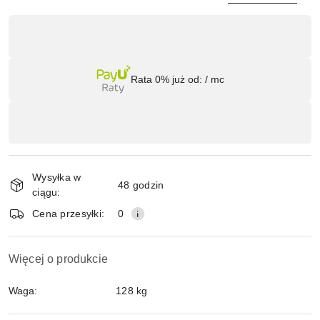
Dostępność
,
Wyślij
płatność
Rata 0% już od:
/ mc
i
dostawa
Wysyłka w
48 godzin
ciągu:
Cena przesyłki:
0
Więcej o produkcie
Waga:
128 kg