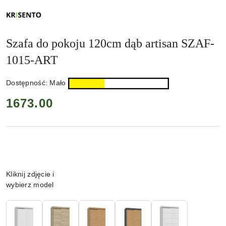
NAZWA
PRODUCENTA:
KRISENTO
Szafa do pokoju 120cm dąb artisan SZAF-
1015-ART
Dostępność:
Mało
cena:
1673.00
Wariant
Kliknij zdjęcie i
wybierz model