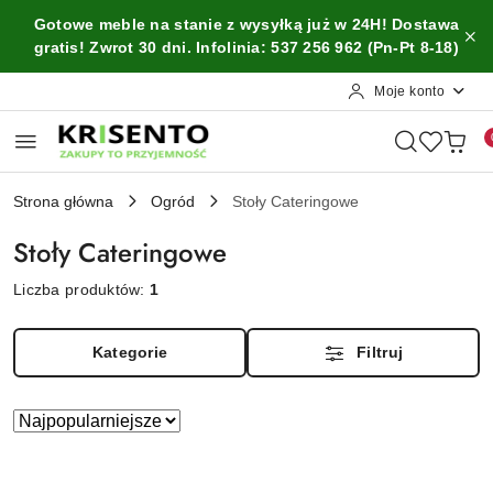
Przejdź do treści głównej
Przejdź do wyszukiwarki
Przejdź do moje konto
Przejdź do menu głównego
Przejdź do stopki
Gotowe meble na stanie z wysyłką już w 24H! Dostawa
gratis! Zwrot 30 dni. Infolinia: 537 256 962 (Pn-Pt 8-18)
Moje konto
Strona główna
Ogród
Stoły Cateringowe
Stoły Cateringowe
Liczba produktów:
1
Kategorie
Filtruj
Zastosowano
Sortuj
według
sortowanie:
Najpopularniejsze.