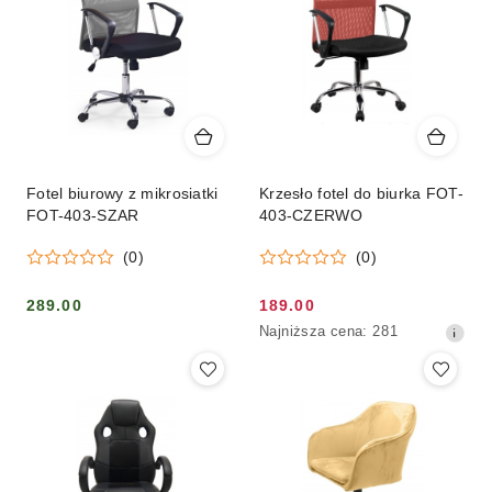
Fotel biurowy z mikrosiatki
Krzesło fotel do biurka FOT-
FOT-403-SZAR
403-CZERWO
(0)
(0)
289.00
189.00
Cena:
Cena
Najniższa
Najniższa cena:
281
promocyjna:
cena
z
30
dni
przed
obniżką