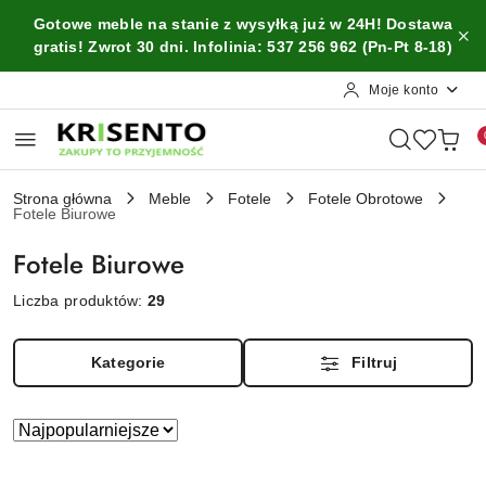
Przejdź do treści głównej
Przejdź do wyszukiwarki
Przejdź do moje konto
Przejdź do menu głównego
Przejdź do stopki
Gotowe meble na stanie z wysyłką już w 24H! Dostawa
gratis! Zwrot 30 dni. Infolinia: 537 256 962 (Pn-Pt 8-18)
Moje konto
Strona główna
Meble
Fotele
Fotele Obrotowe
Fotele Biurowe
Fotele Biurowe
Liczba produktów:
29
Kategorie
Filtruj
Zastosowano
Sortuj
według
sortowanie:
Najpopularniejsze.