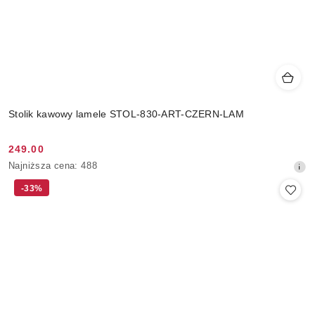
Stolik kawowy lamele STOL-830-ART-CZERN-LAM
249.00
Cena
Najniższa
Najniższa cena:
488
promocyjna:
cena
-33%
z
30
dni
przed
obniżką