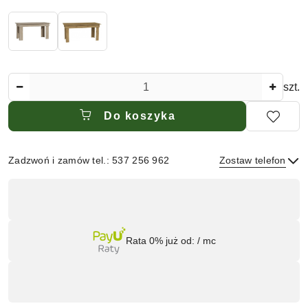
Ilość
szt.
Do koszyka
Zadzwoń i zamów tel.: 537 256 962
Zostaw telefon
Dostępność
,
płatność
Wyślij
i
Rata 0% już od:
/ mc
dostawa