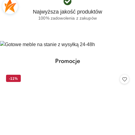
Najwyższa jakość produktów
100% zadowolenia z zakupów
Produkty
Promocje
Pomiń karuzelę produktów
o
statusie:
-11%