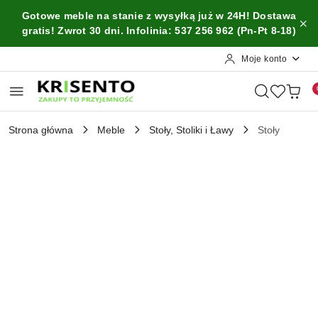
Przejdź do treści głównej
Przejdź do wyszukiwarki
Przejdź do moje konto
Przejdź do menu głównego
Przejdź do opisu produktu
Przejdź do stopki
Gotowe meble na stanie z wysyłką już w 24H! Dostawa
gratis! Zwrot 30 dni. Infolinia: 537 256 962 (Pn-Pt 8-18)
Moje konto
Strona główna
Meble
Stoły, Stoliki i Ławy
Stoły