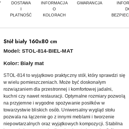
Y
DOSTAWA
INFORMACJA
GWARANCJA
INFO
I
O
D
PŁATNOŚĆ
KOLORACH
BEZPIE
Stół biały 160x80 cm
Model: STOL-814-BIEL-MAT
Kolor: Biały mat
STOL-814 to wyjątkowo praktyczny stół, który sprawdzi się
w wielu pomieszczeniach. Może być doskonałym
rozwiązaniem dla przestronnej i komfortowej jadalni,
kuchni czy nawet restauracji. Optymalne rozmiary pozwolą
na przyjemne i wygodne spożywanie posiłków w
towarzystwie bliskich osób. Uniwersalny wygląd stołu
pozwala na łączenie go z innymi meblami i tworzenie
niepowtarzalnych oraz wyjątkowych kompozycji. Stabilna