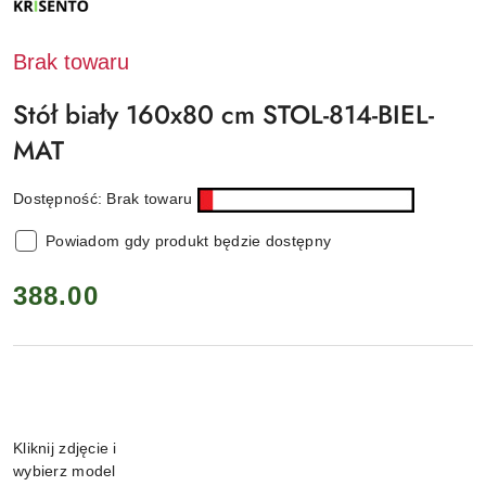
PRODUCENTA:
KRISENTO
Brak towaru
Stół biały 160x80 cm STOL-814-BIEL-
MAT
Dostępność:
Brak towaru
Powiadom gdy produkt będzie dostępny
cena:
388.00
Wariant
Kliknij zdjęcie i
wybierz model