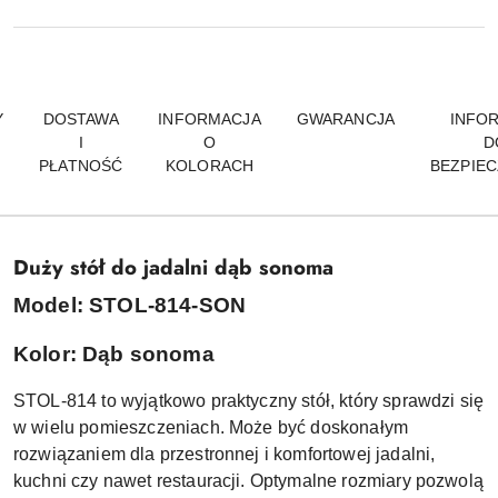
Y
DOSTAWA
INFORMACJA
GWARANCJA
INFO
I
O
D
PŁATNOŚĆ
KOLORACH
BEZPIE
Duży stół do jadalni dąb sonoma
Model: STOL-814-SON
Kolor: Dąb sonoma
STOL-814 to wyjątkowo praktyczny stół, który sprawdzi się
w wielu pomieszczeniach. Może być doskonałym
rozwiązaniem dla przestronnej i komfortowej jadalni,
kuchni czy nawet restauracji. Optymalne rozmiary pozwolą