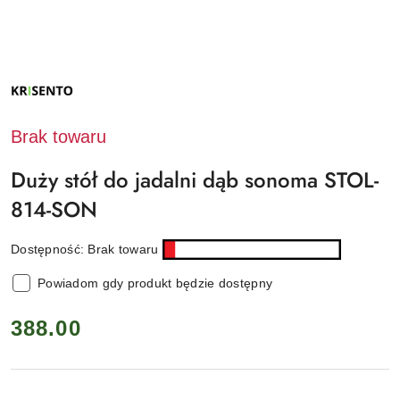
NAZWA
PRODUCENTA:
KRISENTO
Brak towaru
Duży stół do jadalni dąb sonoma STOL-
814-SON
Dostępność:
Brak towaru
Powiadom gdy produkt będzie dostępny
cena:
388.00