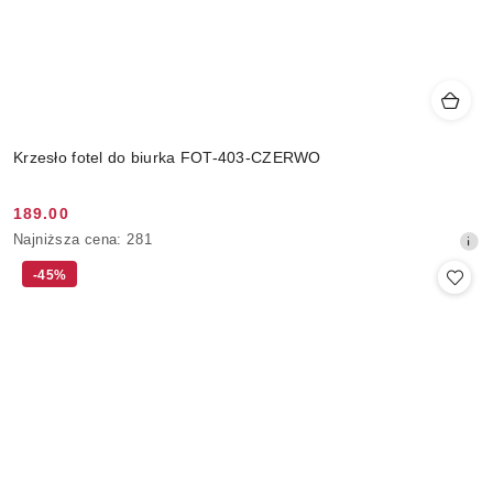
Krzesło fotel do biurka FOT-403-CZERWO
189.00
Cena
Najniższa
Najniższa cena:
281
promocyjna:
cena
-45%
z
30
dni
przed
obniżką