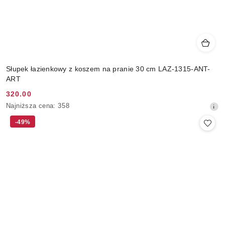
Słupek łazienkowy z koszem na pranie 30 cm LAZ-1315-ANT-
ART
320.00
Cena
Najniższa
Najniższa cena:
358
promocyjna:
cena
-49%
z
30
dni
przed
obniżką