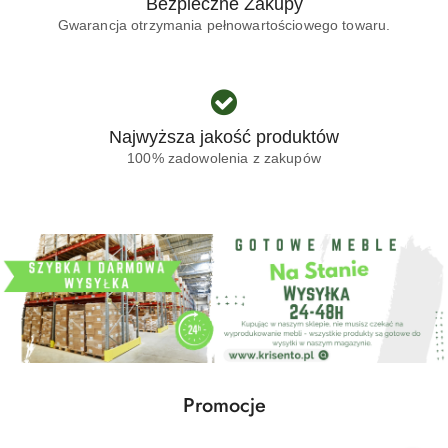
Bezpieczne Zakupy
Gwarancja otrzymania pełnowartościowego towaru.
Najwyższa jakość produktów
100% zadowolenia z zakupów
Produkty
Promocje
Pomiń karuzelę produktów
o