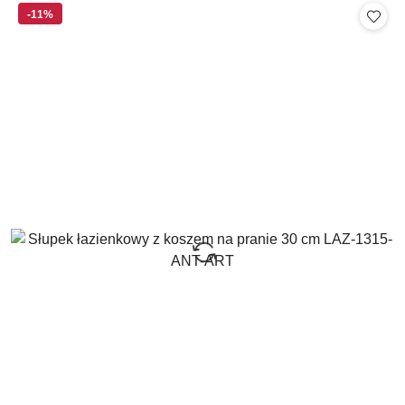
statusie:
-11%