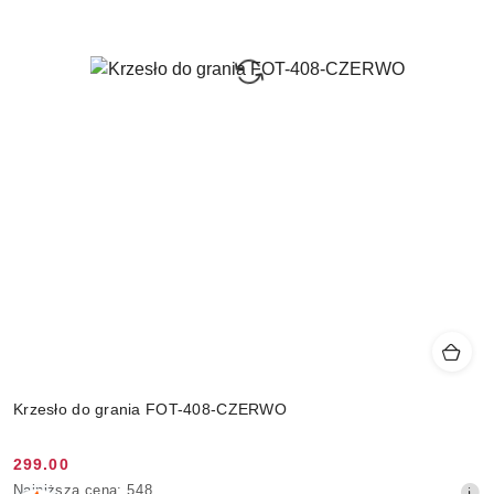
Krzesło do grania FOT-408-CZERWO
299.00
Cena
Najniższa
Najniższa cena:
548