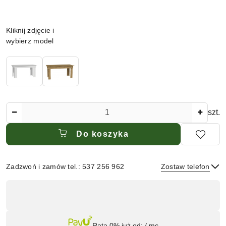
Wariant
Kliknij zdjęcie i
wybierz model
Ilość
szt.
Do koszyka
Zadzwoń i zamów tel.: 537 256 962
Zostaw telefon
Dostępność
,
płatność
Wyślij
Rata 0% już od:
/ mc