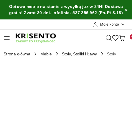
Przejdź do treści głównej
Przejdź do wyszukiwarki
Przejdź do moje konto
Przejdź do menu głównego
Przejdź do opisu produktu
Przejdź do stopki
Gotowe meble na stanie z wysyłką już w 24H! Dostawa
gratis! Zwrot 30 dni. Infolinia: 537 256 962 (Pn-Pt 8-18)
Moje konto
Strona główna
Meble
Stoły, Stoliki i Ławy
Stoły