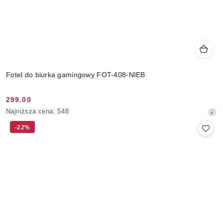
Fotel do biurka gamingowy FOT-408-NIEB
299.00
Cena
Najniższa
Najniższa cena:
548
promocyjna:
cena
-22%
z
30
dni
przed
obniżką