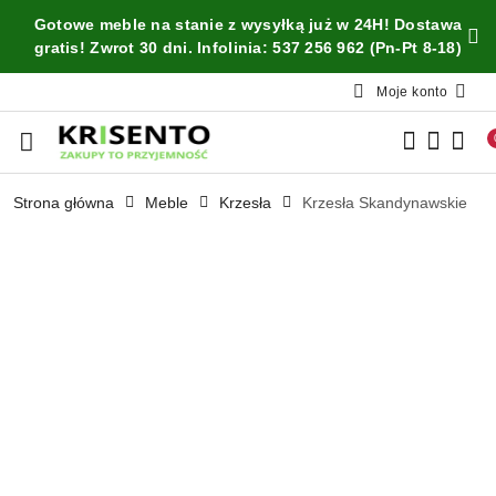
Przejdź do treści głównej
Przejdź do wyszukiwarki
Przejdź do moje konto
Przejdź do menu głównego
Przejdź do opisu produktu
Przejdź do stopki
Gotowe meble na stanie z wysyłką już w 24H! Dostawa
gratis! Zwrot 30 dni. Infolinia: 537 256 962 (Pn-Pt 8-18)
Moje konto
Strona główna
Meble
Krzesła
Krzesła Skandynawskie