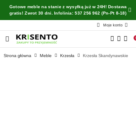
Przejdź do treści głównej
Przejdź do wyszukiwarki
Przejdź do moje konto
Przejdź do menu głównego
Przejdź do opisu produktu
Przejdź do stopki
Gotowe meble na stanie z wysyłką już w 24H! Dostawa
gratis! Zwrot 30 dni. Infolinia: 537 256 962 (Pn-Pt 8-18)
Moje konto
Strona główna
Meble
Krzesła
Krzesła Skandynawskie