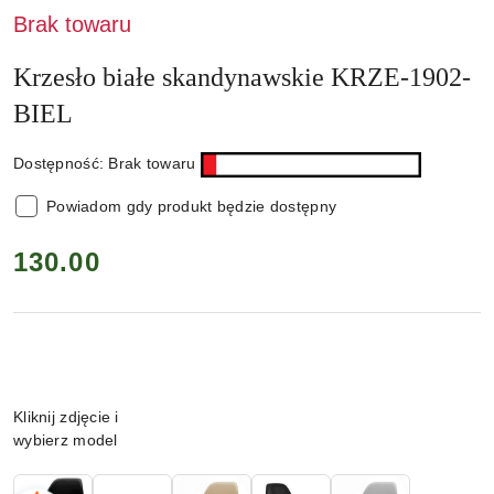
Brak towaru
Krzesło białe skandynawskie KRZE-1902-
BIEL
Dostępność:
Brak towaru
Powiadom gdy produkt będzie dostępny
cena:
130.00
Wariant
Kliknij zdjęcie i
wybierz model