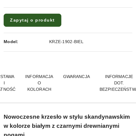
Zapytaj o produkt
Model:
KRZE-1902-BIEL
STAWA
INFORMACJA
GWARANCJA
INFORMACJE
I
O
DOT.
ATNOŚĆ
KOLORACH
BEZPIECZEŃSTW
Nowoczesne krzesło w stylu skandynawskim
w kolorze białym
z czarnymi drewnianymi
nogami.