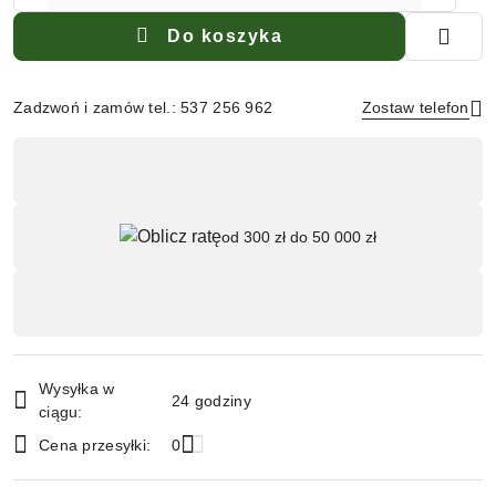
Do koszyka
Zadzwoń i zamów tel.: 537 256 962
Zostaw telefon
Dostępność
,
Wyślij
płatność
od 300 zł do 50 000 zł
i
dostawa
Wysyłka w
24 godziny
ciągu:
Cena przesyłki:
0