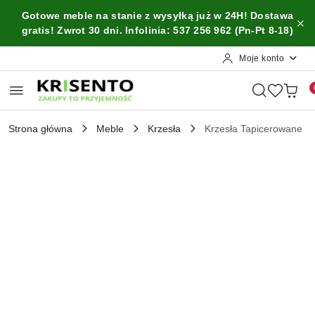
Przejdź do treści głównej
Przejdź do wyszukiwarki
Przejdź do moje konto
Przejdź do menu głównego
Przejdź do opisu produktu
Przejdź do stopki
Gotowe meble na stanie z wysyłką już w 24H! Dostawa
gratis! Zwrot 30 dni. Infolinia: 537 256 962 (Pn-Pt 8-18)
Moje konto
Strona główna
Meble
Krzesła
Krzesła Tapicerowane