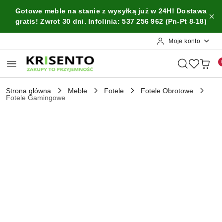
Przejdź do treści głównej
Przejdź do wyszukiwarki
Przejdź do moje konto
Przejdź do menu głównego
Przejdź do opisu produktu
Przejdź do stopki
Gotowe meble na stanie z wysyłką już w 24H! Dostawa
gratis! Zwrot 30 dni. Infolinia: 537 256 962 (Pn-Pt 8-18)
Moje konto
Strona główna
Meble
Fotele
Fotele Obrotowe
Fotele Gamingowe