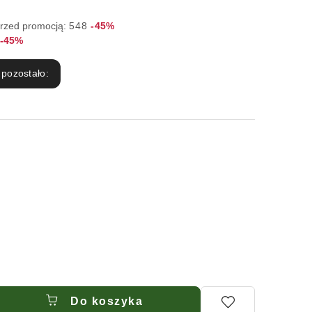
Rabat:
przed promocją:
548
-45%
Rabat:
-45%
 pozostało:
Do koszyka