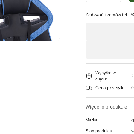
Zadzwoń i zamów tel.: 
Dostępność
,
płatność
i
dostawa
Wysyłka w
2
ciągu:
Cena przesyłki:
Więcej o produkcie
Marka:
K
Stan produktu:
N