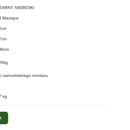
ZARNY, NIEBIESKI
4 Miesiące
2cm
7cm
30cm
20kg
o samodzielnego montażu
7 kg
t