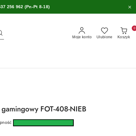
537 256 962 (Pn-Pt 8-18)
0
Moje konto
Ulubione
Koszyk
ka gamingowy FOT-408-NIEB
ępność