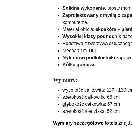
Solidne wykonanie
, prosty mont
Zaprojektowany z myślą o zape
komputerze.
Materiał obicia:
ekoskóra + pia
Wysokiej klasy podnośnik
gazow
Podstawa z tworzywa sztuczneg
Mechanizm
TILT
Nylonowe podłokietniki
zapewni
Kółka gumowe
Wymiary:
wysokość całkowita: 120 - 130 c
szerokość całkowita: 66 cm
głębokość całkowita: 67 cm
szerokość siedziska: 52 cm
Wymiary szczegółowe fotela
znajdz