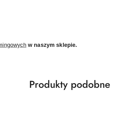
amingowych
w naszym sklepie.
Produkty
Produkty podobne
o
statusie: