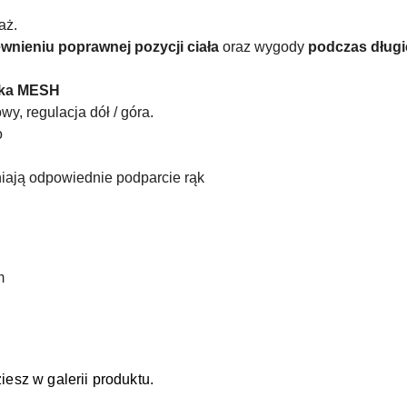
aż.
wnieniu poprawnej pozycji ciała
oraz wygody
podczas długi
nka MESH
y, regulacja dół / góra.
o
ają odpowiednie podparcie rąk
m
iesz w galerii produktu.