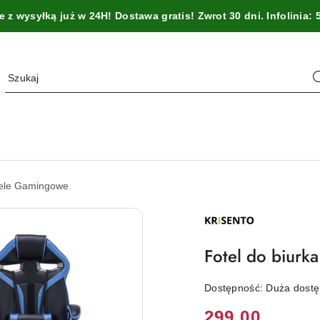
z wysyłką już w 24H! Dostawa gratis! Zwrot 30 dni. Infolinia: 
ele Gamingowe
NAZWA
PRODUCENTA:
KRISENTO
Fotel do biur
Dostępność:
Duża dost
Cena:
299.00