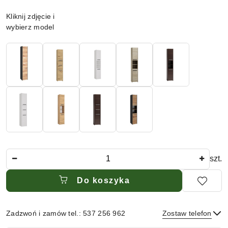
Wariant
Kliknij zdjęcie i
wybierz model
Ilość
szt.
Do koszyka
Zadzwoń i zamów tel.: 537 256 962
Zostaw telefon