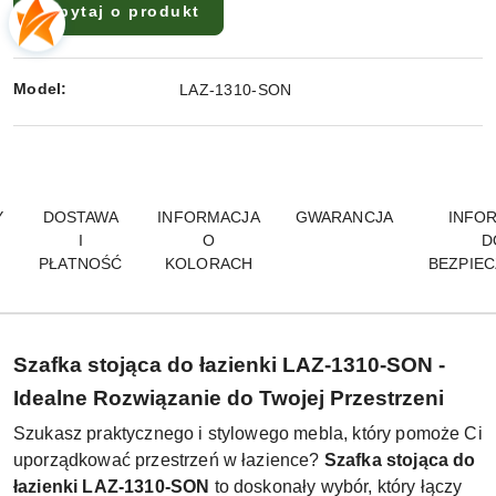
Zapytaj o produkt
Model:
LAZ-1310-SON
Y
DOSTAWA
INFORMACJA
GWARANCJA
INFO
I
O
D
PŁATNOŚĆ
KOLORACH
BEZPIE
Szafka stojąca do łazienki LAZ-1310-SON -
Idealne Rozwiązanie do Twojej Przestrzeni
Szukasz praktycznego i stylowego mebla, który pomoże Ci
uporządkować przestrzeń w łazience?
Szafka stojąca do
łazienki LAZ-1310-SON
to doskonały wybór, który łączy