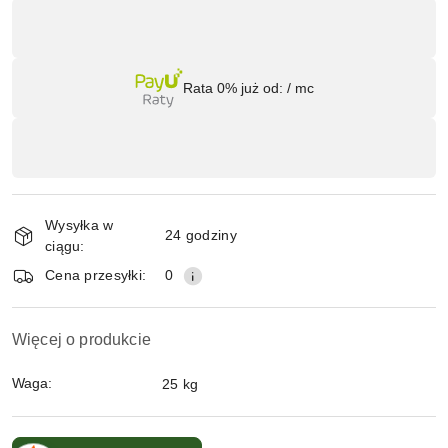
Dostępność
,
płatność
Wyślij
i
Rata 0% już od:
/ mc
dostawa
Wysyłka w
24 godziny
ciągu:
Cena przesyłki:
0
Więcej o produkcie
Waga:
25 kg