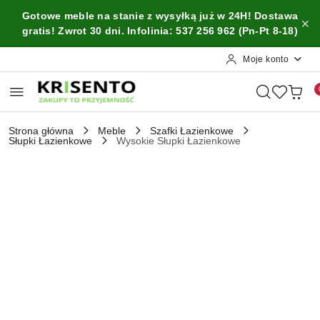
Przejdź do treści głównej
Przejdź do wyszukiwarki
Przejdź do moje konto
Przejdź do menu głównego
Przejdź do opisu produktu
Przejdź do stopki
Gotowe meble na stanie z wysyłką już w 24H! Dostawa
gratis! Zwrot 30 dni. Infolinia: 537 256 962 (Pn-Pt 8-18)
Moje konto
Strona główna
Meble
Szafki Łazienkowe
Słupki Łazienkowe
Wysokie Słupki Łazienkowe