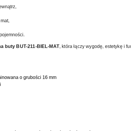
ewnątrz,
 mat,
pojemności.
na buty BUT-211-BIEL-MAT
, która łączy wygodę, estetykę i f
laminowana o grubości 16 mm
i