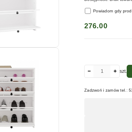
Powiadom gdy produ
cena:
276.00
Ilość
szt.
Zadzwoń i zamów tel.: 
Dostępność
,
płatność
i