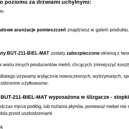
 poziomu za drzwiami uchylnymi:
cm
adowe aranżacje pomieszczeń
znajdziesz w galerii produktu
buty BUT-211-BIEL-MAT
zostały
zabezpieczone
okleiną z tw
ak wielu innych producentów mebli, chcących zmniejszyć koszty
a, dlatego używamy wyłącznie nowoczesnych, wytrzymałych, s
 codzienne użytkowanie.
 BUT-211-BIEL-MAT wyposażona w ślizgacze - stopki
odczas mycia podłóg, lub rozlania płynów, ponieważ mebel nie
ebla przed uszkodzeniami
ek