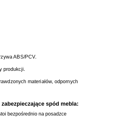
.
orzywa ABS/PCV.
 produkcji.
prawdzonych materiałów, odpornych
 zabezpieczające spód mebla:
 stoi bezpośrednio na posadzce