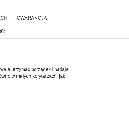
ACH
GWARANCJA
(0)
ozwala utrzymać porządek i nadaje
ówno w małych korytarzach, jak i