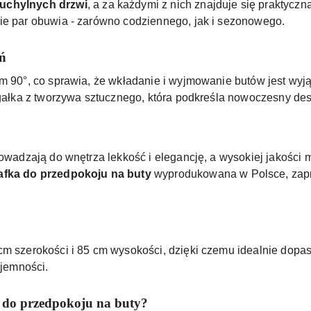
uchylnych drzwi
, a za każdymi z nich znajduje się praktyczna
ie par obuwia - zarówno codziennego, jak i sezonowego.
ń
em 90°, co sprawia, że wkładanie i wyjmowanie butów jest w
 gałka z tworzywa sztucznego, która podkreśla nowoczesny desi
rowadzają do wnętrza lekkość i elegancję, a wysokiej jakości m
afka do przedpokoju na buty
wyprodukowana w Polsce, zapr
cm szerokości i 85 cm wysokości, dzięki czemu idealnie dopas
ojemności.
ę do przedpokoju na buty?