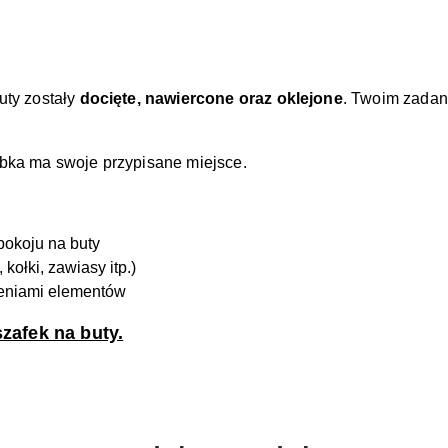
uty zostały
docięte, nawiercone oraz oklejone
. Twoim zadanie
ubka ma swoje przypisane miejsce.
pokoju na buty
kołki, zawiasy itp.)
zeniami elementów
szafek na buty.