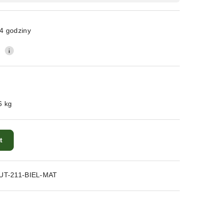
4 godziny
0
6 kg
t
UT-211-BIEL-MAT