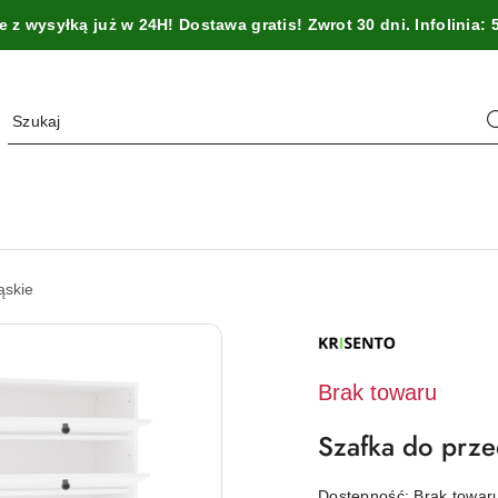
z wysyłką już w 24H! Dostawa gratis! Zwrot 30 dni. Infolinia: 
ąskie
NAZWA
PRODUCENTA:
KRISENTO
Brak towaru
Szafka do prze
Dostępność:
Brak towa