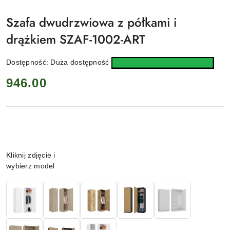
KRISENTO
Szafa dwudrzwiowa z półkami i
drążkiem SZAF-1002-ART
Dostępność:
Duża dostępność
cena:
946.00
Wariant
Kliknij zdjęcie i
wybierz model