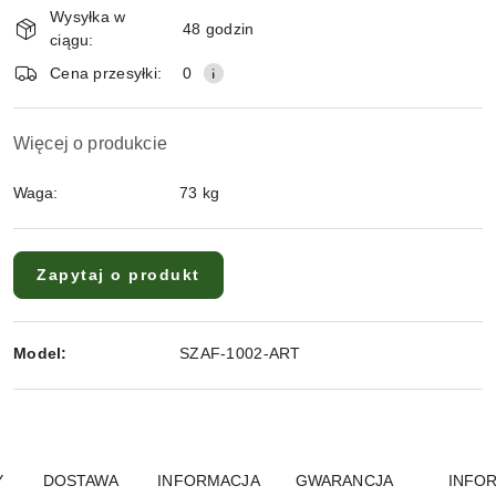
Wysyłka w
48 godzin
ciągu:
Cena przesyłki:
0
Więcej o produkcie
Waga:
73 kg
Zapytaj o produkt
Model:
SZAF-1002-ART
Y
DOSTAWA
INFORMACJA
GWARANCJA
INFO