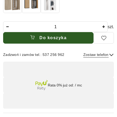
Ilość
szt.
Do koszyka
Zadzwoń i zamów tel.: 537 256 962
Zostaw telefon
Dostępność
,
płatność
Wyślij
i
Rata 0% już od:
/ mc
dostawa