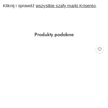
Kliknij i sprawdź
wszystkie szafy marki Krisento
.
Produkty
Produkty podobne
Pomiń karuzelę produktów
o
statusie: