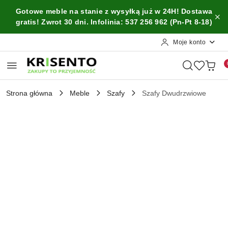
Przejdź do treści głównej
Przejdź do wyszukiwarki
Przejdź do moje konto
Przejdź do menu głównego
Przejdź do opisu produktu
Przejdź do stopki
Gotowe meble na stanie z wysyłką już w 24H! Dostawa
gratis! Zwrot 30 dni. Infolinia: 537 256 962 (Pn-Pt 8-18)
Moje konto
Strona główna
Meble
Szafy
Szafy Dwudrzwiowe