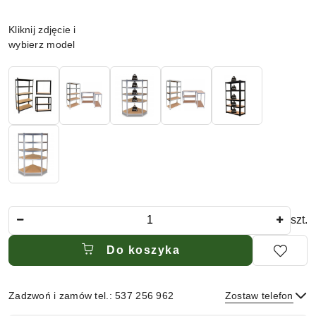
Wariant
Kliknij zdjęcie i
wybierz model
Ilość
szt.
Do koszyka
Zadzwoń i zamów tel.: 537 256 962
Zostaw telefon