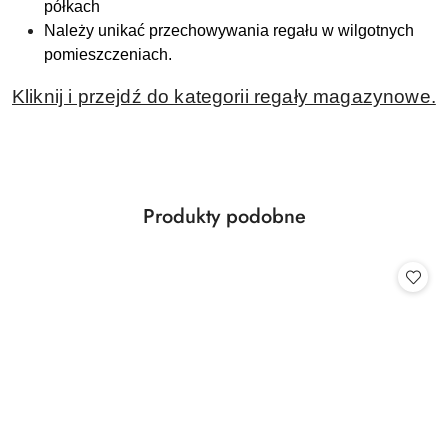
półkach
Należy unikać przechowywania regału w wilgotnych
pomieszczeniach.
Kliknij i przejdź do kategorii regały magazynowe.
Produkty
Produkty podobne
Pomiń karuzelę produktów
o
statusie: