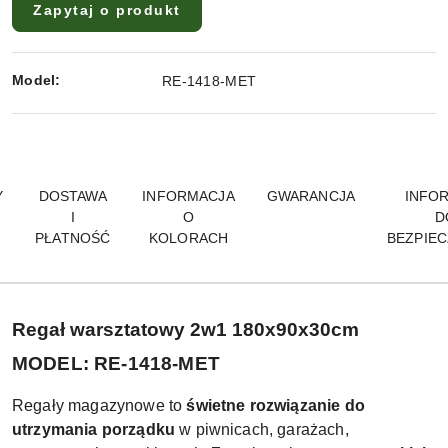
Zapytaj o produkt
Model:
RE-1418-MET
Y
DOSTAWA
INFORMACJA
GWARANCJA
INFO
I
O
D
PŁATNOŚĆ
KOLORACH
BEZPIE
Regał warsztatowy 2w1 180x90x30cm
MODEL: RE-1418-MET
Regały magazynowe to
świetne rozwiązanie do
utrzymania porządku
w piwnicach, garażach,