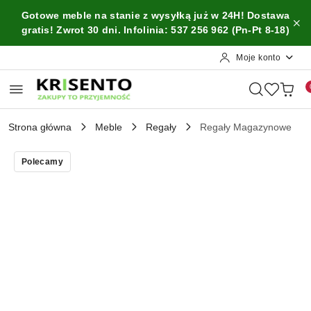
Przejdź do treści głównej
Przejdź do wyszukiwarki
Przejdź do moje konto
Przejdź do menu głównego
Przejdź do opisu produktu
Przejdź do stopki
Gotowe meble na stanie z wysyłką już w 24H! Dostawa
gratis! Zwrot 30 dni. Infolinia: 537 256 962 (Pn-Pt 8-18)
Moje konto
Strona główna
Meble
Regały
Regały Magazynowe
Polecamy