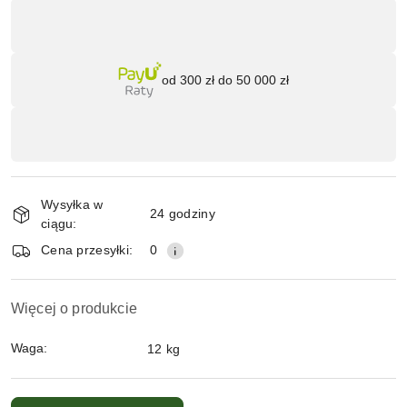
Dostępność
,
płatność
Wyślij
i
od 300 zł do 50 000 zł
dostawa
Wysyłka w
24 godziny
ciągu:
Cena przesyłki:
0
Więcej o produkcie
Waga:
12 kg