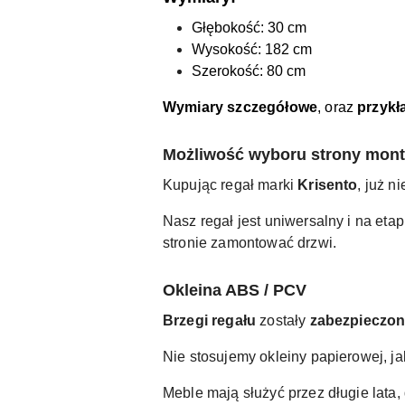
Głębokość: 30 cm
Wysokość: 182 cm
Szerokość: 80 cm
Wymiary szczegółowe
, oraz
przykł
Możliwość wyboru strony monta
Kupując regał marki
Krisento
, już 
Nasz regał jest uniwersalny i na eta
stronie zamontować drzwi.
Okleina ABS / PCV
Brzegi regału
zostały
zabezpieczo
Nie stosujemy okleiny papierowej, j
Meble mają służyć przez długie lat