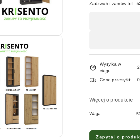
Zadzwoń i zamów tel.: 
Dostępność
,
płatność
i
dostawa
Wysyłka w
2
ciągu:
Cena przesyłki:
Więcej o produkcie
Waga:
5
Zapytaj o produk