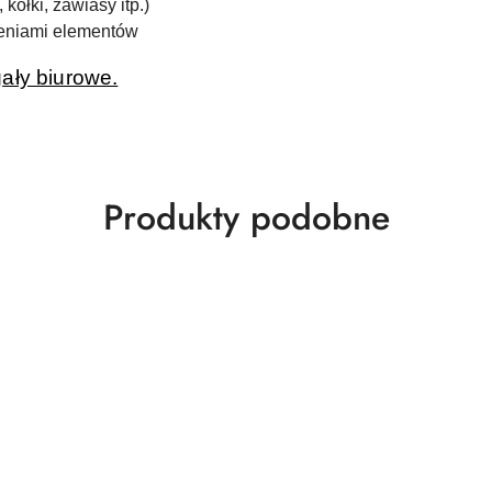
kołki, zawiasy itp.)
zeniami elementów
egały biurowe.
Produkty
Produkty podobne
o
statusie: