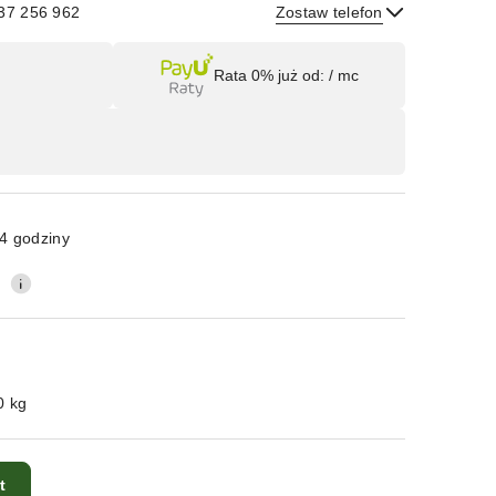
537 256 962
Zostaw telefon
Wyślij
Rata 0% już od:
/ mc
4 godziny
0
0 kg
t