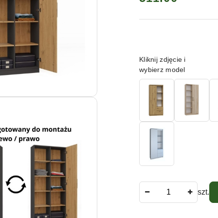
Wariant
Kliknij zdjęcie i
wybierz model
Ilość
szt.