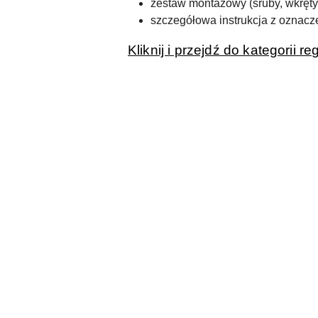
zestaw montażowy (śruby, wkręty, 
szczegółowa instrukcja z oznac
Kliknij i przejdź do kategorii r
Pomiń karuzelę produktów