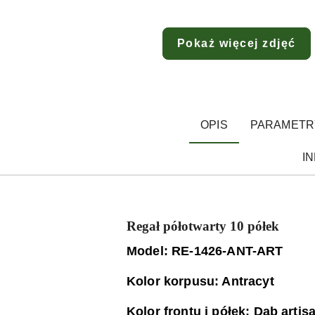
Pokaż więcej zdjęć
OPIS
PARAMETR
I
Regał półotwarty 10 półek
Model: RE-1426-ANT-ART
Kolor korpusu: Antracyt
Kolor frontu i półek: Dąb artis