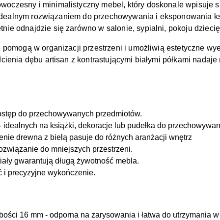
czesny i minimalistyczny mebel, który doskonale wpisuje się
t idealnym rozwiązaniem do przechowywania i eksponowania ks
e odnajdzie się zarówno w salonie, sypialni, pokoju dzieci
e pomogą w organizacji przestrzeni i umożliwią estetyczne w
cienia dębu artisan z kontrastującymi białymi półkami nadaj
dostęp do przechowywanych przedmiotów.
- idealnych na książki, dekoracje lub pudełka do przechowywan
enie drewna z bielą pasuje do różnych aranżacji wnętrz
związanie do mniejszych przestrzeni.
riały gwarantują długą żywotność mebla.
ć i precyzyjne wykończenie.
ości 16 mm - odporna na zarysowania i łatwa do utrzymania w 