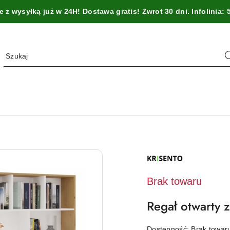
z wysyłką już w 24H! Dostawa gratis! Zwrot 30 dni. Infolinia: 
NAZWA
PRODUCENTA:
KRISENTO
Brak towaru
Regał otwarty 
Dostępność:
Brak towa