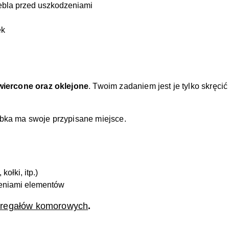
ebla przed uszkodzeniami
ek
wiercone oraz oklejone
. Twoim zadaniem jest je tylko skręci
ubka ma swoje przypisane miejsce.
ołki, itp.)
zeniami elementów
ę regałów komorowych
.