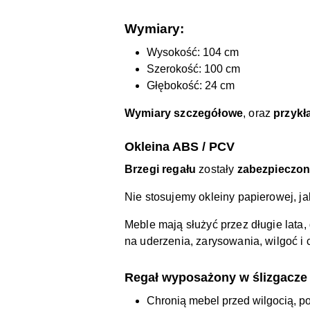
Wymiary:
Wysokość: 104 cm
Szerokość: 100 cm
Głębokość: 24 cm
Wymiary szczegółowe
, oraz
przykł
Okleina ABS / PCV
Brzegi regału
zostały
zabezpieczo
Nie stosujemy okleiny papierowej, j
Meble mają służyć przez długie lat
na uderzenia, zarysowania, wilgoć i
Regał wyposażony w ślizgacze 
Chronią mebel przed wilgocią, p