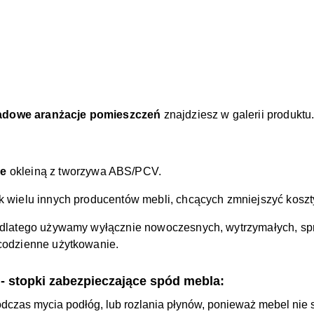
adowe aranżacje pomieszczeń
znajdziesz w galerii produktu
ne
okleiną z tworzywa ABS/PCV.
ak wielu innych producentów mebli, chcących zmniejszyć koszty
a, dlatego używamy wyłącznie nowoczesnych, wytrzymałych, s
 codzienne użytkowanie.
- stopki zabezpieczające spód mebla:
odczas mycia podłóg, lub rozlania płynów, ponieważ mebel nie