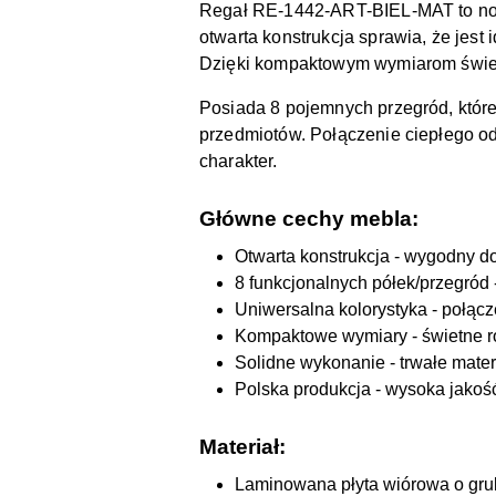
Regał RE-1442-ART-BIEL-MAT to nowo
otwarta konstrukcja sprawia, że jes
Dzięki kompaktowym wymiarom świetni
Posiada 8 pojemnych przegród, któr
przedmiotów.
Połączenie ciepłego od
charakter.
Główne cechy mebla:
Otwarta konstrukcja - wygodny 
8 funkcjonalnych półek/przegród 
Uniwersalna kolorystyka - połącz
Kompaktowe wymiary - świetne ro
Solidne wykonanie - trwałe mate
Polska produkcja - wysoka jakoś
Materiał:
Laminowana płyta wiórowa o grub