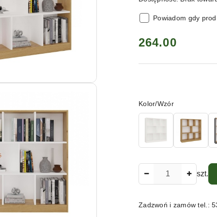
Powiadom gdy produ
cena:
264.00
Wariant
Kolor/Wzór
Ilość
szt.
Zadzwoń i zamów tel.: 