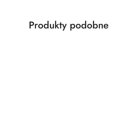
Produkty
Produkty podobne
o
statusie: