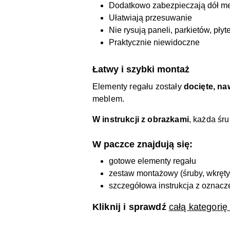
Dodatkowo zabezpieczają dół m
Ułatwiają przesuwanie
Nie rysują paneli, parkietów, płyt
Praktycznie niewidoczne
Łatwy i szybki montaż
Elementy regału zostały
docięte, na
meblem.
W instrukcji z obrazkami
, każda śr
W paczce znajdują się:
gotowe elementy regału
zestaw montażowy (śruby, wkręty, k
szczegółowa instrukcja z oznac
Kliknij i sprawdź
całą kategori