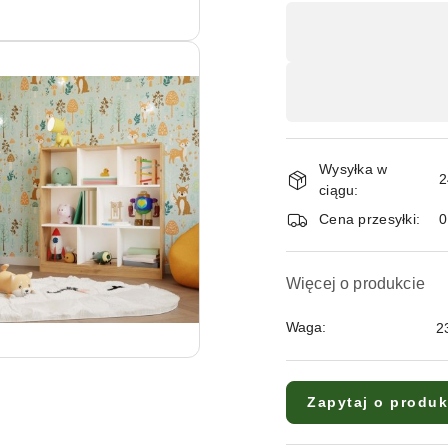
Dostępność
,
płatność
i
dostawa
Wysyłka w
2
ciągu:
Cena przesyłki:
Więcej o produkcie
Waga:
2
Zapytaj o produk