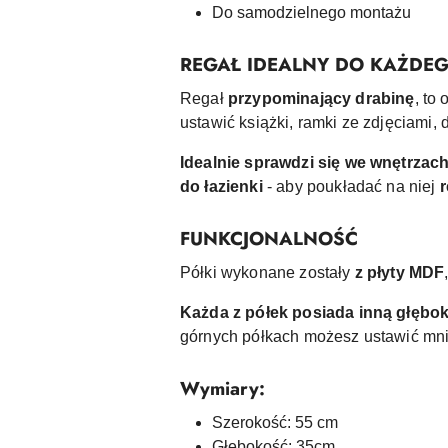
Do samodzielnego montażu
REGAŁ IDEALNY DO KAŻDE
Regał
przypominający drabinę
, to
ustawić książki, ramki ze zdjęciami, 
Idealnie sprawdzi się we wnętrzac
do łazienki
- aby poukładać na niej
r
FUNKCJONALNOŚĆ
Półki wykonane zostały
z płyty MDF
Każda z półek posiada inną głębo
górnych półkach możesz ustawić mniej
Wymiary:
Szerokość: 55 cm
Głębokość: 35cm