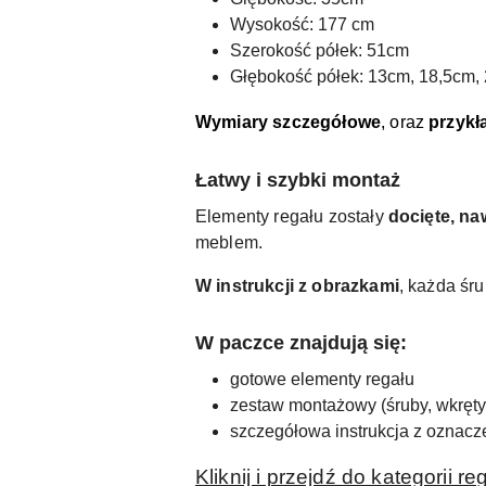
Wysokość: 177 cm
Szerokość półek: 51cm
Głębokość półek: 13cm, 18,5cm,
Wymiary szczegółowe
, oraz
przykł
Łatwy i szybki montaż
Elementy regału zostały
docięte, na
meblem.
W instrukcji z obrazkami
, każda śr
W paczce znajdują się:
gotowe elementy regału
zestaw montażowy (śruby, wkręty 
szczegółowa instrukcja z oznac
Kliknij i przejdź do kategorii re