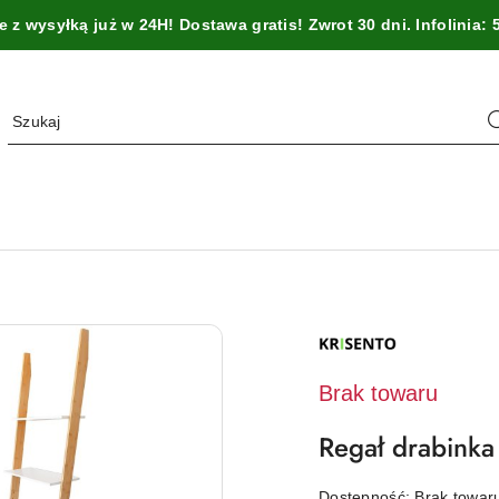
z wysyłką już w 24H! Dostawa gratis! Zwrot 30 dni. Infolinia: 
NAZWA
PRODUCENTA:
KRISENTO
Brak towaru
Regał drabinka
Dostępność:
Brak towa