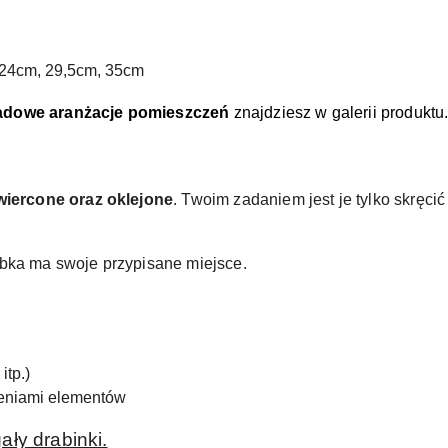
 24cm, 29,5cm, 35cm
adowe aranżacje pomieszczeń
znajdziesz w galerii produktu
wiercone oraz oklejone
. Twoim zadaniem jest je tylko skręci
ubka ma swoje przypisane miejsce.
itp.)
zeniami elementów
gały drabinki.