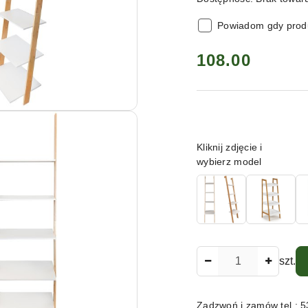
Powiadom gdy produ
cena:
108.00
Wariant
Kliknij zdjęcie i
wybierz model
Ilość
szt.
Zadzwoń i zamów tel.: 