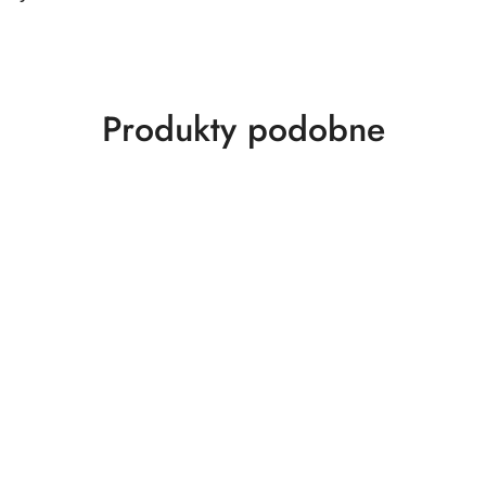
Produkty
Produkty podobne
o
statusie: