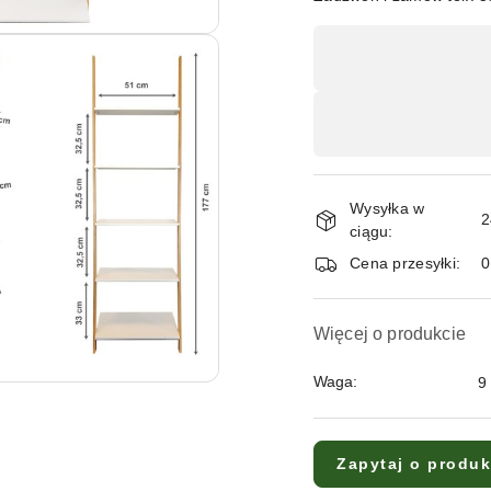
Dostępność
,
płatność
i
dostawa
Wysyłka w
2
ciągu:
Cena przesyłki:
Więcej o produkcie
Waga:
9
Zapytaj o produk