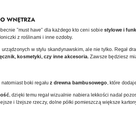
GO WNĘTRZA
 obecnie "must have" dla każdego kto ceni sobie
stylowe i fun
doniczki z roślinami i inne ozdoby.
h
urządzonych w stylu skandynawskim, ale nie tylko. Regał dra
ęcznik, kosmetyki, czy inne akcesoria.
Zawsze będziesz miał
, natomiast boki regału
z drewna bambusowego
, które dodaj
kość
, dzięki temu regał wizualnie nabiera lekkości nadal poz
sze i lżejsze rzeczy, dolne półki pomieszczą większe kartony,