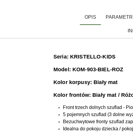
OPIS
PARAMETR
I
Seria: KRISTELLO-KIDS
Model: KOM-903-BIEL-ROZ
Kolor k
orpusy: Biały mat
Kolor frontów: Biały mat / Ró
Front trzech dolnych szuflad - 
5 pojemnych szuflad (3 dolne wyż
Bezuchwytowe fronty szuflad zap
Idealna do pokoju dziecka / pok