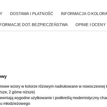
Y
DOSTAWA I PŁATNOŚĆ
INFORMACJA O KOLOR
NFORMACJE DOT. BEZPIECZEŃSTWA
OPINIE I OCENY 
żowy
Pionowe wzory w kolorze różowym nadrukowane w nowoczesnej t
sze, 2 górne niższe)
ewniają wygodne użytkowanie i podkreślą modernistyczny char
oju młodzieżowego