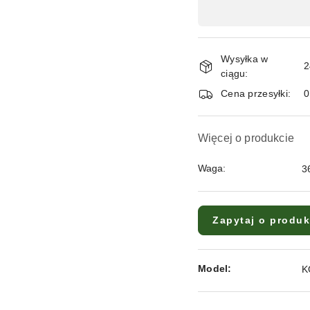
i
dostawa
Wysyłka w
2
ciągu:
Cena przesyłki:
Więcej o produkcie
Waga:
3
Zapytaj o produk
Model:
K