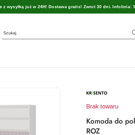
z wysyłką już w 24H! Dostawa gratis! Zwrot 30 dni. Infolinia: 
NAZWA
PRODUCENTA:
KRISENTO
Brak towaru
Komoda do pok
ROZ