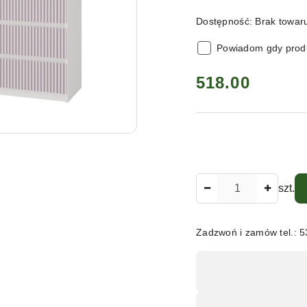
Dostępność:
Brak towa
Powiadom gdy produ
cena:
518.00
Ilość
szt.
Zadzwoń i zamów tel.: 
Dostępność
,
płatność