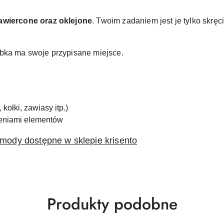
nawiercone oraz oklejone
. Twoim zadaniem jest je tylko skręc
ubka ma swoje przypisane miejsce.
kołki, zawiasy itp.)
zeniami elementów
mody dostępne w sklepie krisento
Produkty
Produkty podobne
o