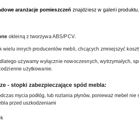
adowe aranżacje pomieszczeń
znajdziesz w galerii produktu
zone
okleiną z tworzywa ABS/PCV.
ak wielu innych producentów mebli, chcących zmniejszyć koszty
a, dlatego używamy wyłącznie nowoczesnych, wytrzymałych, s
 codzienne użytkowanie.
e - stopki zabezpieczające spód mebla:
odczas mycia podłóg, lub rozlania płynów, ponieważ mebel nie
ebla przed uszkodzeniami
ek