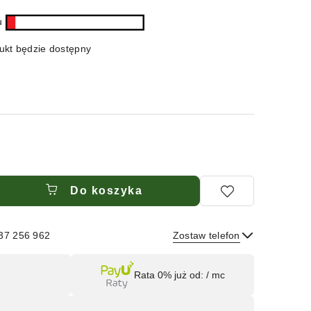
ru
kt będzie dostępny
Do koszyka
537 256 962
Zostaw telefon
Wyślij
Rata 0% już od:
/ mc