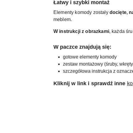
Łatwy i szybki montaż
Elementy komody zostały
docięte, 
meblem.
W instrukcji z obrazkami
, każda śr
W paczce znajdują się:
gotowe elementy komody
zestaw montażowy (śruby, wkręty, 
szczegółowa instrukcja z oznac
Kliknij w link i sprawdź inne
ko
Pomiń karuzelę produktów