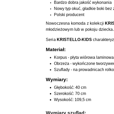
Bardzo dobra jakość wykonania
Nowy typ okuć, gładkie boki bez
Polski producent
Nowoczesna komoda z kolekcji
KRI
młodzieżowym lub w pokoju dziecka.
Seria
KRISTELLO-KIDS
charaktery
Materiał
:
Korpus - płyta wiórowa laminow
Obrzeża - wykończone tworzywem
Szuflady - na prowadnicach rol
Wymiary:
Głębokość: 40 cm
Szerokość: 70 cm
Wysokość: 109,5 cm
Wymiary szuflad: