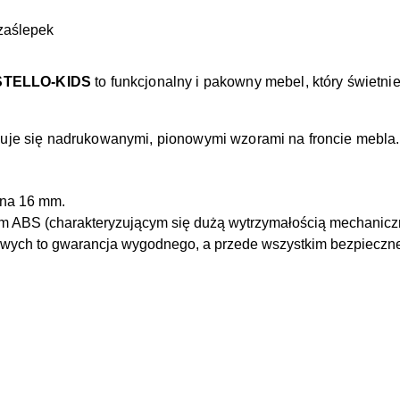
 zaślepek
STELLO-KIDS
to funkcjonalny i pakowny mebel, który świetni
zuje się nadrukowanymi, pionowymi wzorami na froncie mebla.
ana 16 mm.
 ABS (charakteryzującym się dużą wytrzymałością mechanicz
kowych to gwarancja wygodnego, a przede wszystkim bezpieczn