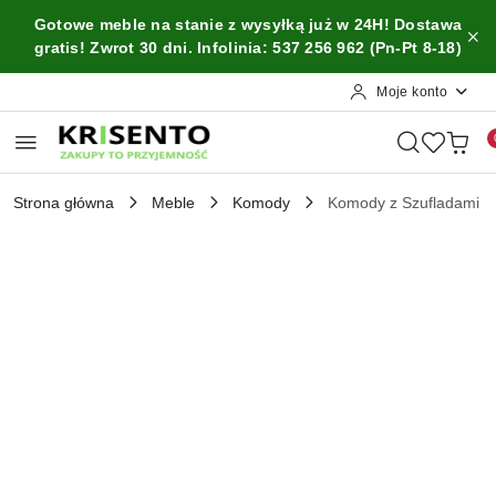
Przejdź do treści głównej
Przejdź do wyszukiwarki
Przejdź do moje konto
Przejdź do menu głównego
Przejdź do opisu produktu
Przejdź do stopki
Gotowe meble na stanie z wysyłką już w 24H! Dostawa
gratis! Zwrot 30 dni. Infolinia: 537 256 962 (Pn-Pt 8-18)
Moje konto
Strona główna
Meble
Komody
Komody z Szufladami