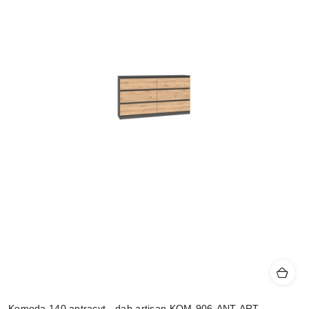
Komoda 140 antracyt - dąb artisan KOM-906-ANT-ART