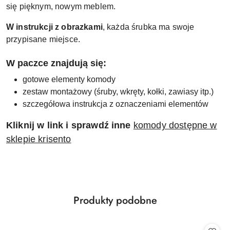
się pięknym, nowym meblem.
W instrukcji z obrazkami
, każda śrubka ma swoje
przypisane miejsce.
W paczce znajdują się:
gotowe elementy komody
zestaw montażowy (śruby, wkręty, kołki, zawiasy itp.)
szczegółowa instrukcja z oznaczeniami elementów
Kliknij w link i sprawdź inne
komody dostępne w
sklepie krisento
Produkty
Produkty podobne
Pomiń karuzelę produktów
o
statusie: