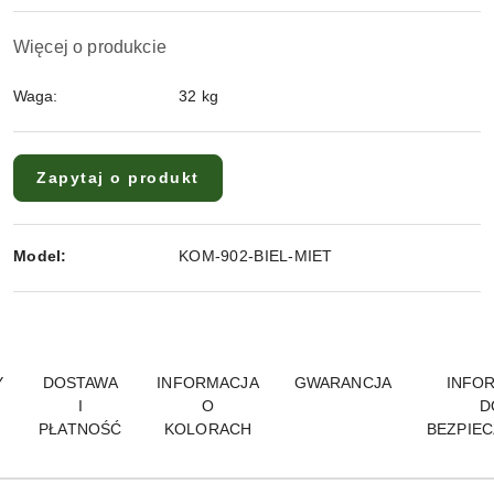
Więcej o produkcie
Waga:
32 kg
Zapytaj o produkt
Model:
KOM-902-BIEL-MIET
Y
DOSTAWA
INFORMACJA
GWARANCJA
INFO
I
O
D
PŁATNOŚĆ
KOLORACH
BEZPIE