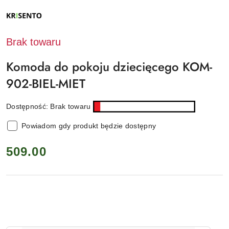
NAZWA
PRODUCENTA:
KRISENTO
Brak towaru
Komoda do pokoju dziecięcego KOM-
902-BIEL-MIET
Dostępność:
Brak towaru
Powiadom gdy produkt będzie dostępny
cena:
509.00