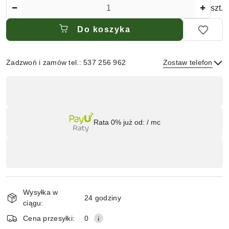
Ilość
szt.
Do koszyka
Zadzwoń i zamów tel.: 537 256 962
Zostaw telefon
Dostępność
,
płatność
Wyślij
i
Rata 0% już od:
/ mc
dostawa
Wysyłka w
24 godziny
ciągu:
Cena przesyłki:
0