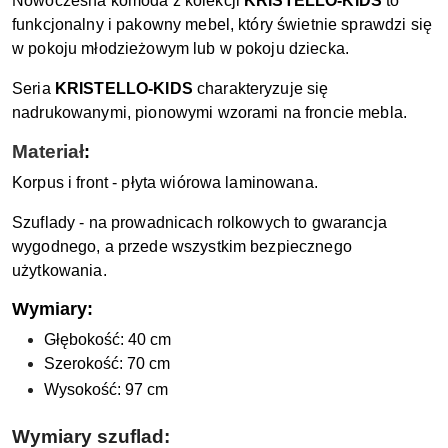
Nowoczesna komoda z kolekcji
KRISTELLO-KIDS
to
funkcjonalny i pakowny mebel, który świetnie sprawdzi się
w pokoju młodzieżowym lub w pokoju dziecka.
Seria
KRISTELLO-KIDS
charakteryzuje się
nadrukowanymi, pionowymi wzorami na froncie mebla.
Materiał
:
Korpus i front - płyta wiórowa laminowana.
Szuflady - na prowadnicach rolkowych to gwarancja
wygodnego, a przede wszystkim bezpiecznego
użytkowania.
Wymiary:
Głębokość: 40 cm
Szerokość: 70 cm
Wysokość: 97 cm
Wymiary szuflad: