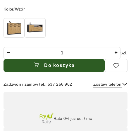
Wariant
Kolor/Wzór
Ilość
szt.
Do koszyka
Zadzwoń i zamów tel.: 537 256 962
Zostaw telefon
Dostępność
,
płatność
Wyślij
i
Rata 0% już od:
/ mc
dostawa