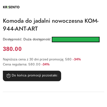
NAZWA
PRODUCENTA:
KRISENTO
Komoda do jadalni nowoczesna KOM-
944-ANT-ART
Dostępność:
Duża dostępność
Cena:
380.00
Rabat:
Najniższa cena z 30 dni przed promocją:
580
-34%
Rabat:
Cena regularna:
580.00
-34%
Do końca promocji pozostało: