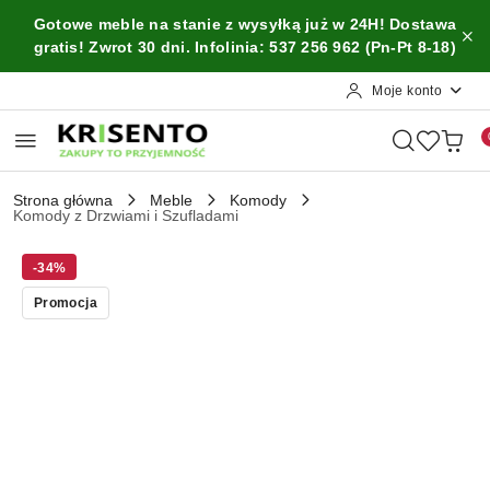
Przejdź do treści głównej
Przejdź do wyszukiwarki
Przejdź do moje konto
Przejdź do menu głównego
Przejdź do opisu produktu
Przejdź do stopki
Gotowe meble na stanie z wysyłką już w 24H! Dostawa
gratis! Zwrot 30 dni. Infolinia: 537 256 962 (Pn-Pt 8-18)
Moje konto
Strona główna
Meble
Komody
Komody z Drzwiami i Szufladami
-34%
Promocja