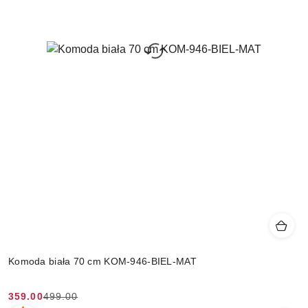
Komoda biała 70 cm KOM-946-BIEL-MAT
359.00
499.00
Cena
Cena