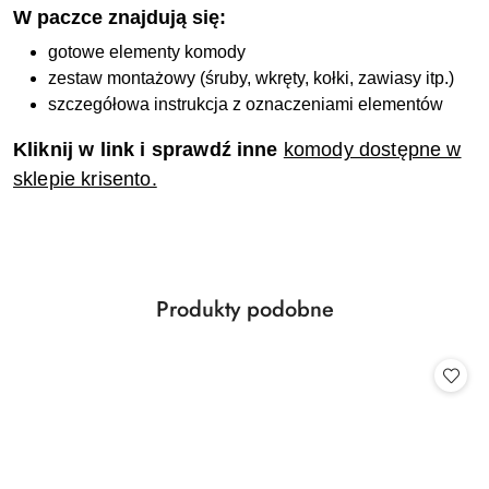
W paczce znajdują się:
gotowe elementy komody
zestaw montażowy (śruby, wkręty, kołki, zawiasy itp.)
szczegółowa instrukcja z oznaczeniami elementów
Kliknij w link i sprawdź inne
komody dostępne w
sklepie krisento.
Produkty
Produkty podobne
Pomiń karuzelę produktów
o
statusie: