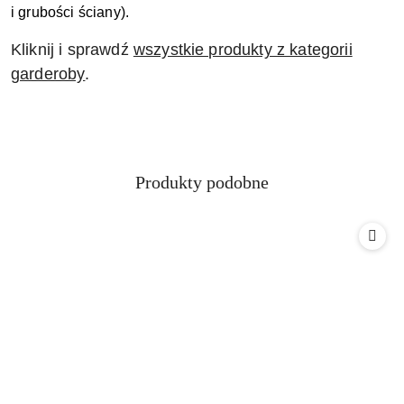
i grubości ściany).
Kliknij i sprawdź
wszystkie produkty z kategorii
garderoby
.
Produkty
Produkty podobne
Pomiń karuzelę produktów
o
statusie: