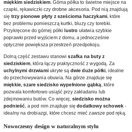
miękkim siedziskiem
. Górna półka to świetne miejsce na
czapki, rękawiczki czy drobne akcesoria. Pod nią znajdują
się
trzy pionowe płyty z sześcioma haczykami
, które
bez problemu pomieszczą kurtki, bluzy czy torebki.
Przykręcone do górnej półki
lustro
ułatwia szybkie
poprawki przed wyjściem z domu, a jednocześnie
optycznie powiększa przestrzeń przedpokoju.
Dolną część zestawu stanowi
szafka na buty z
siedziskiem
, która łączy praktyczność z wygodą. Za
uchylnymi drzwiami
ukryte są
dwie duże półki
, idealne
do przechowywania obuwia. Na górze znajduje się
miękkie, szare siedzisko wypełnione gąbką
, które
pozwala komfortowo usiąść przy zakładaniu lub
zdejmowaniu butów. Co więcej,
siedzisko można
podnieść
, a pod nim znajduje się
dodatkowy schowek
-
idealny na drobiazgi, które chcesz mieć zawsze pod ręką.
Nowoczesny design w naturalnym stylu