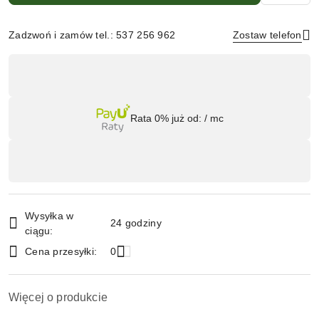
Zadzwoń i zamów tel.: 537 256 962
Zostaw telefon
Dostępność
,
Wyślij
płatność
Rata 0% już od:
/ mc
i
dostawa
Wysyłka w
24 godziny
ciągu:
Cena przesyłki:
0
Więcej o produkcie