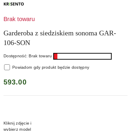
NAZWA
PRODUCENTA:
KRISENTO
Brak towaru
Garderoba z siedziskiem sonoma GAR-
106-SON
Dostępność:
Brak towaru
Powiadom gdy produkt będzie dostępny
cena:
593.00
Wariant
Kliknij zdjęcie i
wybierz model