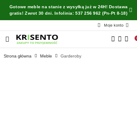
Przejdź do treści głównej
Przejdź do wyszukiwarki
Przejdź do moje konto
Przejdź do menu głównego
Przejdź do opisu produktu
Przejdź do stopki
Gotowe meble na stanie z wysyłką już w 24H! Dostawa
gratis! Zwrot 30 dni. Infolinia: 537 256 962 (Pn-Pt 8-18)
Moje konto
Strona główna
Meble
Garderoby