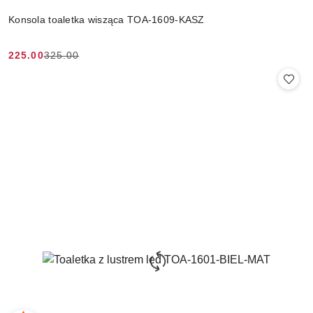
Konsola toaletka wisząca TOA-1609-KASZ
225.00
325.00
Cena
Cena
promocyjna:
przed
promocją: