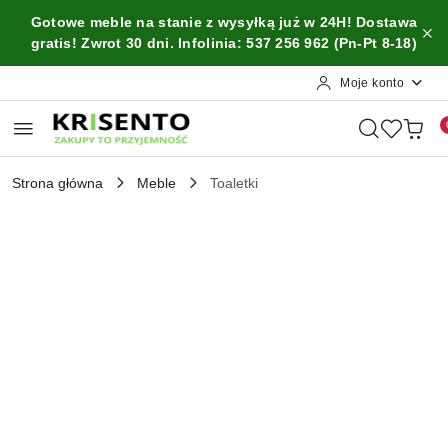
Przejdź do treści głównej
Przejdź do wyszukiwarki
Przejdź do moje konto
Przejdź do menu głównego
Przejdź do opisu produktu
Przejdź do stopki
Gotowe meble na stanie z wysyłką już w 24H! Dostawa
gratis! Zwrot 30 dni. Infolinia: 537 256 962 (Pn-Pt 8-18)
Moje konto
Strona główna
Meble
Toaletki