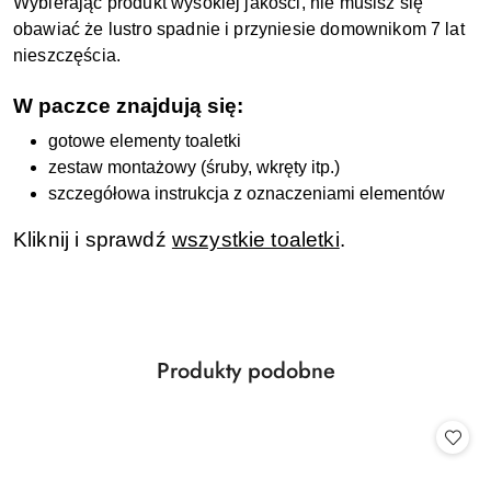
Wybierając produkt wysokiej jakości, nie musisz się
obawiać że lustro spadnie i przyniesie domownikom 7 lat
nieszczęścia.
W paczce znajdują się:
gotowe elementy toaletki
zestaw montażowy (śruby, wkręty itp.)
szczegółowa instrukcja z oznaczeniami elementów
Kliknij i sprawdź
wszystkie toaletki
.
Produkty
Produkty podobne
Pomiń karuzelę produktów
o
statusie: