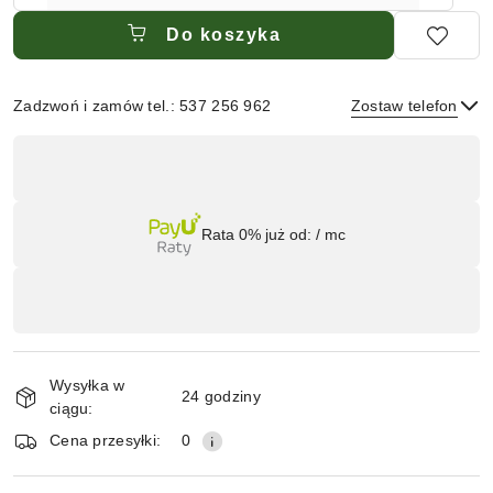
Do koszyka
Zadzwoń i zamów tel.: 537 256 962
Zostaw telefon
Dostępność
,
płatność
Wyślij
i
Rata 0% już od:
/ mc
dostawa
Wysyłka w
24 godziny
ciągu:
Cena przesyłki:
0