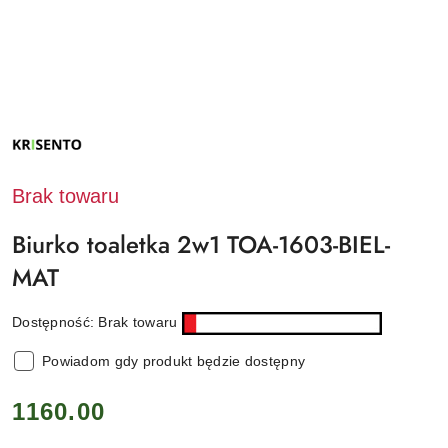
NAZWA
PRODUCENTA:
KRISENTO
Brak towaru
Biurko toaletka 2w1 TOA-1603-BIEL-
MAT
Dostępność:
Brak towaru
Powiadom gdy produkt będzie dostępny
cena:
1160.00