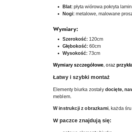
Blat
: płyta wiórowa pokryta lami
Nogi:
metalowe, malowane pros
Wymiary:
Szerokość:
120cm
Głębokość:
60cm
Wysokość:
73cm
Wymiary szczegółowe
, oraz
przykł
Łatwy i szybki montaż
Elementy biurka zostały
docięte, na
meblem.
W instrukcji z obrazkami
, każda śr
W paczce znajdują się: