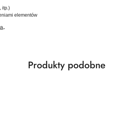
itp.)
zeniami elementów
ka
.
Produkty
Produkty podobne
o
statusie: