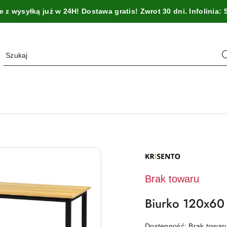
z wysyłką już w 24H! Dostawa gratis! Zwrot 30 dni. Infolinia: 
NAZWA
PRODUCENTA:
KRISENTO
Brak towaru
Biurko 120x60
Dostępność:
Brak towa