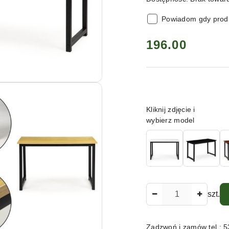
Powiadom gdy produ
cena:
196.00
Wariant
Kliknij zdjęcie i
wybierz model
Ilość
szt.
Zadzwoń i zamów tel.: 