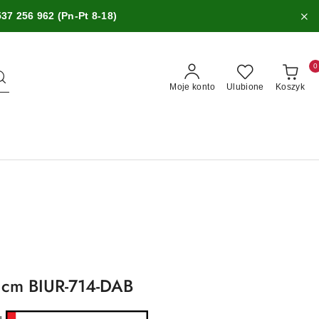
537 256 962 (Pn-Pt 8-18)
0
Moje konto
Ulubione
Koszyk
 cm BIUR-714-DAB
ru