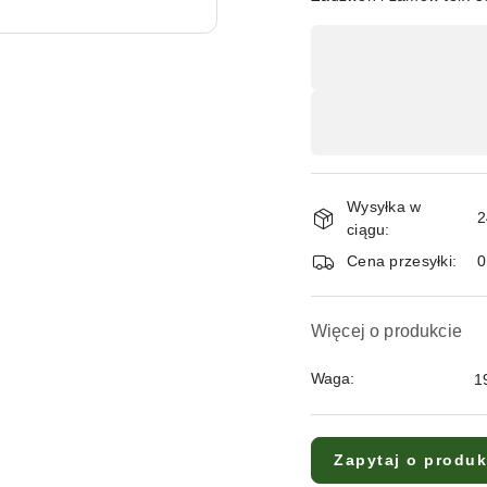
Dostępność
,
płatność
i
dostawa
Wysyłka w
2
ciągu:
Cena przesyłki:
Więcej o produkcie
Waga:
1
Zapytaj o produk