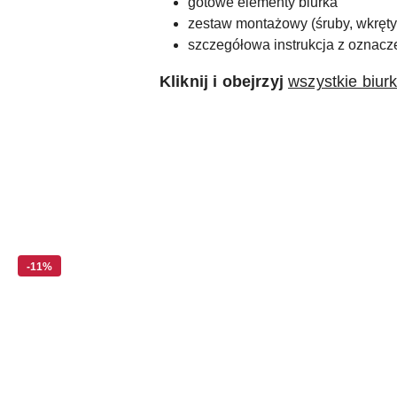
gotowe elementy biurka
zestaw montażowy (śruby, wkręty, 
szczegółowa instrukcja z oznac
Kliknij i obejrzyj
wszystkie biur
Pomiń karuzelę produktów
-11%